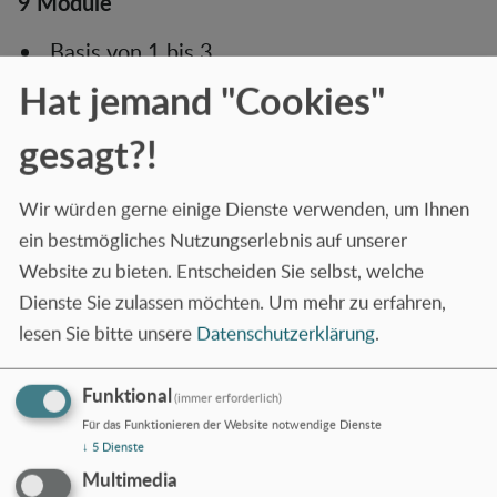
9 Module
Basis von 1 bis 3
Hat jemand "Cookies"
Aufbau von 1 bis 3
Spezialmodul von 1 bis 3
gesagt?!
Orientierungskurs
Wir würden gerne einige Dienste verwenden, um Ihnen
ein bestmögliches Nutzungserlebnis auf unserer
Abschluss:
Zertifikat LiD
Website zu bieten. Entscheiden Sie selbst, welche
LiD → Leben in Deutschland. Dieser Test gilt auch als
Dienste Sie zulassen möchten.
Um mehr zu erfahren,
Einbürgerungstest.
lesen Sie bitte unsere
Datenschutzerklärung
.
Kosten
Funktional
(immer erforderlich)
Für das Funktionieren der Website notwendige Dienste
Preisliste
↓
5
Dienste
Multimedia