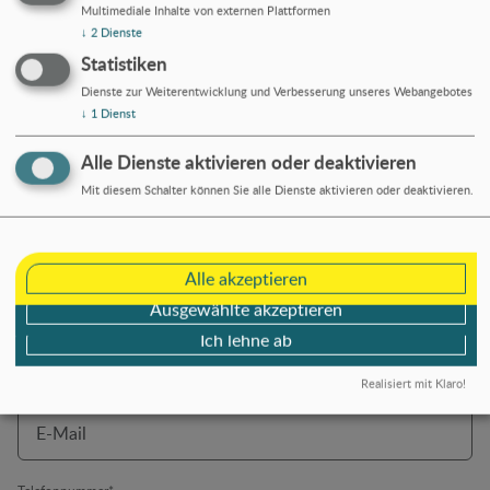
Multimediale Inhalte von externen Plattformen
↓
2
Dienste
Kontakt
Statistiken
Dienste zur Weiterentwicklung und Verbesserung unseres Webangebotes
Anrede
*
↓
1
Dienst
Alle Dienste aktivieren oder deaktivieren
Mit diesem Schalter können Sie alle Dienste aktivieren oder deaktivieren.
Vorname
*
Alle akzeptieren
Familienname
*
Ausgewählte akzeptieren
Ich lehne ab
Realisiert mit Klaro!
E-Mail
*