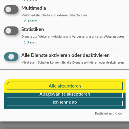
Beruf
Multimedia
Multimediale Inhalte von externen Plattformen
Wenn Sie jünger als 27 Jahre sind, werfen Sie
↓
2
Dienste
Statistiken
einen Blick auf unsere Angebote für
Dienste zur Weiterentwicklung und Verbesserung unseres Webangebotes
junge Erwachsene
. Wenn Sie eine Frau sind,
↓
1
Dienst
sehen Sie sich zusätzlich unsere Kurse für
Frauen
an. Wenn Sie gerade erst angekommen
Alle Dienste aktivieren oder deaktivieren
sind oder schon länger in Deutschland leben,
Mit diesem Schalter können Sie alle Dienste aktivieren oder deaktivieren.
finden Sie weitere Angebote unter
internationale Person
.
Alle akzeptieren
Ausgewählte akzeptieren
In unserer
Akademie
bieten wir Ausbildungen,
Ich lehne ab
Fortbildungen und Qualifizierungen an.
Realisiert mit Klaro!