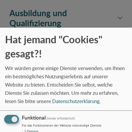
Ausbildung und
Qualifizierung
Hat jemand "Cookies"
Beratung und Unterstützung
gesagt?!
bei Analphabetismus
Wir würden gerne einige Dienste verwenden, um Ihnen
Berufsorientierung und
ein bestmögliches Nutzungserlebnis auf unserer
Berufsvorbereitung
Website zu bieten. Entscheiden Sie selbst, welche
Dienste Sie zulassen möchten.
Um mehr zu erfahren,
IQ-Test
lesen Sie bitte unsere
Datenschutzerklärung
.
Funktional
(immer erforderlich)
Sprachkurse für Privat oder
Für das Funktionieren der Website notwendige Dienste
↓
5
Dienste