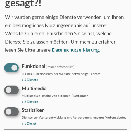
gesagt?!
Wir würden gerne einige Dienste verwenden, um Ihnen
ein bestmögliches Nutzungserlebnis auf unserer
Website zu bieten. Entscheiden Sie selbst, welche
Dienste Sie zulassen möchten.
Um mehr zu erfahren,
lesen Sie bitte unsere
Datenschutzerklärung
.
Funktional
(immer erforderlich)
Für das Funktionieren der Website notwendige Dienste
↓
5
Dienste
Multimedia
Multimediale Inhalte von externen Plattformen
Firmenkurse & Privatkurse
↓
2
Dienste
Unsere Sprachkurse können Sie als Einzelperson oder
Statistiken
als Unternehmen buchen. Sprache, Umfang des
Dienste zur Weiterentwicklung und Verbesserung unseres Webangebotes
Unterrichts, Unterrichtszeiten und das Lerntempo
↓
1
Dienst
legen Sie fest.