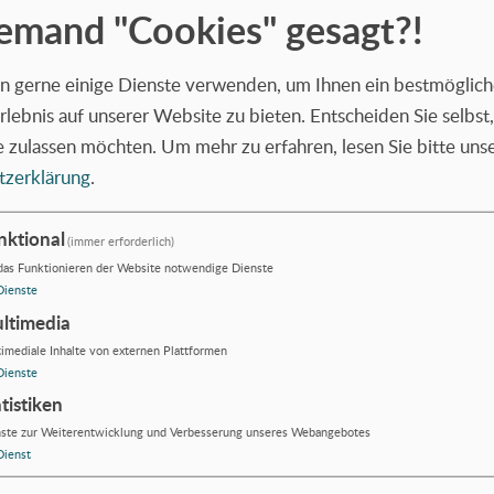
k
jemand "Cookies" gesagt?!
 gerne einige Dienste verwenden, um Ihnen ein bestmöglich
lebnis auf unserer Website zu bieten. Entscheiden Sie selbst
e zulassen möchten.
Um mehr zu erfahren, lesen Sie bitte uns
isbesprechung
tzerklärung
.
scher Bericht
nktional
(immer erforderlich)
das Funktionieren der Website notwendige Dienste
Dienste
ltimedia
imediale Inhalte von externen Plattformen
Dienste
er den Ablauf und die Kosten einer Intelligenzdiagn
tistiken
ngen für Eltern, deren Kinder eine Partner-Kita be
ste zur Weiterentwicklung und Verbesserung unseres Webangebotes
Dienst