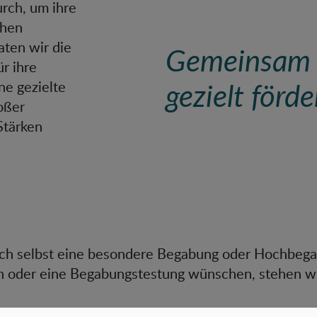
rch, um ihre
chen
ten wir die
Gemeinsam 
r ihre
gezielt förde
ne gezielte
oßer
Stärken
ich selbst eine besondere Begabung oder Hochbeg
oder eine Begabungstestung wünschen, stehen wir 