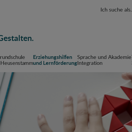
Ich suche als.
Gestalten.
Erziehungs­hilfen
Grund­schule
Sprache und
Akademie
und Lern­förderung
 Heusenstamm
Integration