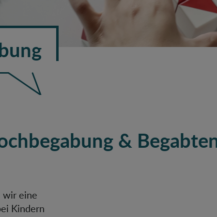
abung
 Hochbegabung & Begabte
 wir eine
ei Kindern