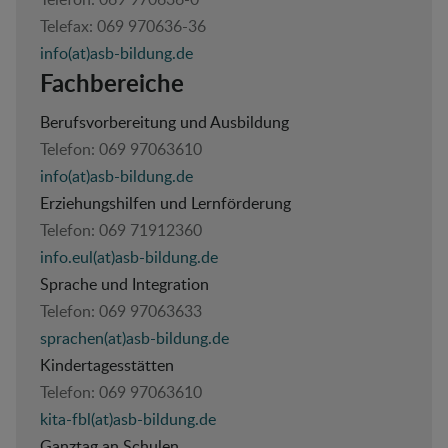
Telefax:
069 970636-36
info(at)asb-bildung.de
Fachbereiche
Berufsvorbereitung und Ausbildung
Telefon:
069 97063610
info(at)asb-bildung.de
Erziehungshilfen und Lernförderung
Telefon:
069 71912360
info.eul(at)asb-bildung.de
Sprache und Integration
Telefon:
069 97063633
sprachen(at)asb-bildung.de
Kindertagesstätten
Telefon:
069 97063610
kita-fbl(at)asb-bildung.de
Ganztag an Schulen