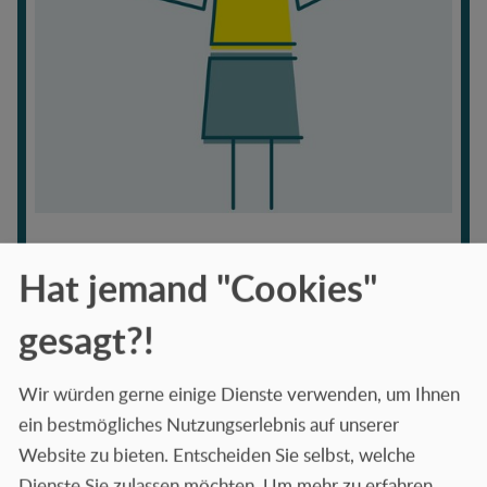
Kultur & Ethik
Hat jemand "Cookies"
Eine lebendige und starke Kultur fördert das
Engagement und die Loyalität aller Mitarbeitenden.
gesagt?!
Dabei sind uns ethische Standards besonders wichtig,
denn sie helfen uns, gute Entscheidungen zu treffen.
Wir würden gerne einige Dienste verwenden, um Ihnen
ein bestmögliches Nutzungserlebnis auf unserer
Mehr erfahren
Website zu bieten. Entscheiden Sie selbst, welche
Dienste Sie zulassen möchten.
Um mehr zu erfahren,