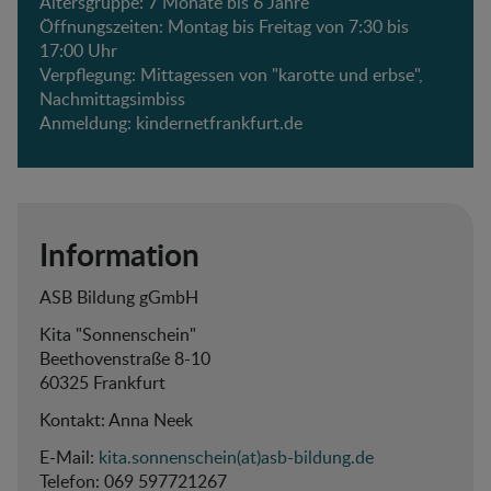
Altersgruppe: 7 Monate bis 6 Jahre
Öffnungszeiten: Montag bis Freitag von 7:30 bis
17:00 Uhr
Verpflegung: Mittagessen von "karotte und erbse",
Nachmittagsimbiss
Anmeldung:
kindernetfrankfurt.de
Information
ASB Bildung gGmbH
Kita "Sonnenschein"
Beethovenstraße 8-10
60325 Frankfurt
Kontakt: Anna Neek
E-Mail:
kita.sonnenschein(at)asb-bildung.de
Telefon:
069 597721267