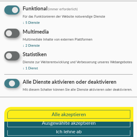
Funktional
(immer erforderlich)
Was uns wichtig ist.
Für das Funktionieren der Website notwendige Dienste
↓
5
Dienste
Wir sind eine Gemeinschaft, in der zusammen
Multimedia
Feste gefeiert, gearbeitet und manchmal auch
Multimediale Inhalte von externen Plattformen
Konflikte geführt werden. Uns ist es wichtig, all
↓
2
Dienste
diese Dinge mit einer Haltung der
Statistiken
Wertschätzung zu tun.
Dienste zur Weiterentwicklung und Verbesserung unseres Webangebotes
↓
1
Dienst
Alle Dienste aktivieren oder deaktivieren
Mit diesem Schalter können Sie alle Dienste aktivieren oder deaktivieren.
Alle akzeptieren
Ausgewählte akzeptieren
Ich lehne ab