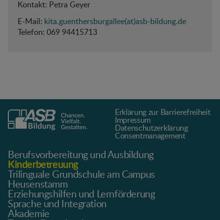
Kontakt: Petra Geyer
E-Mail:
kita.guenthersburgallee(at)asb-bildung.de
Telefon:
069 94415713
Erklärung zur Barrierefreiheit
Impressum
Datenschutz­erklärung
Consentmanagement
Berufsvorbereitung und Ausbildung
Kinderbetreuung
Trilinguale Grundschule am Campus
Heusenstamm
Erziehungshilfen und Lernförderung
Sprache und Integration
Akademie