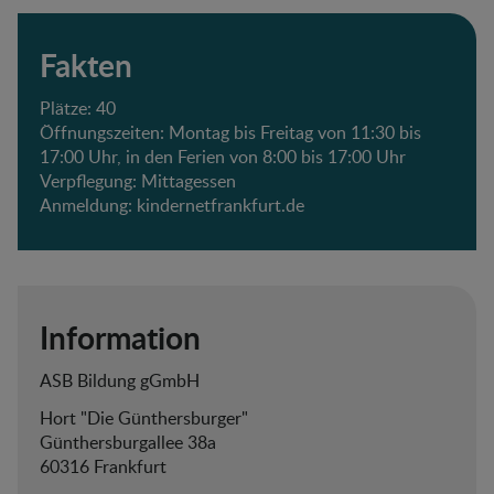
Fakten
Plätze: 40
Öffnungszeiten: Montag bis Freitag von 11:30 bis
17:00 Uhr, in den Ferien von 8:00 bis 17:00 Uhr
Verpflegung: Mittagessen
Anmeldung:
kindernetfrankfurt.de
Information
ASB Bildung gGmbH
Hort "Die Günthersburger"
Günthersburgallee 38a
60316 Frankfurt