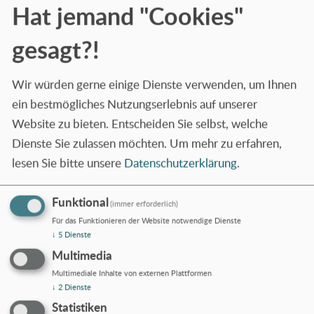
Hat jemand "Cookies"
Sprache, Kommunikation und Ausdruck. Sich
spüren, sich äußern, sich einbringen. Fair
gesagt?!
miteinander umgehen, mit dem Blick auf die
Gruppe. Wir sind zusammen und unsere
Wir würden gerne einige Dienste verwenden, um Ihnen
Grenzen sind das Respektieren der Grenzen
ein bestmögliches Nutzungserlebnis auf unserer
des anderen.
Website zu bieten. Entscheiden Sie selbst, welche
Dienste Sie zulassen möchten.
Um mehr zu erfahren,
Was uns wichtig ist.
lesen Sie bitte unsere
Datenschutzerklärung
.
Wohlfühlen geht nur miteinander. Vertrauen,
Funktional
das Ziehen an einem Strang, uns gegenseitig zu
(immer erforderlich)
unterstützen, ist unser vorrangiges Ziel. Das
Für das Funktionieren der Website notwendige Dienste
↓
5
Dienste
Respektieren der eigenen und fremder
Multimedia
Grenzen ist für unsere Gemeinschaft
Multimediale Inhalte von externen Plattformen
unabdingbar.
↓
2
Dienste
Statistiken