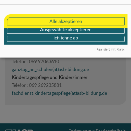
Sprache und Integration
Telefon:
069 97063633
Alle akzeptieren
sprachen(at)asb-bildung.de
Ausgewählte akzeptieren
Kindertagesstätten
Ich lehne ab
Telefon:
069 97063610
kita-fbl(at)asb-bildung.de
Realisiert mit Klaro!
Ganztag an Schulen
Telefon:
069 97063610
ganztag_an_schulen(at)asb-bildung.de
Kindertagespflege und Kinderzimmer
Telefon:
069 269235881
fachdienst.kindertagespflege(at)asb-bildung.de