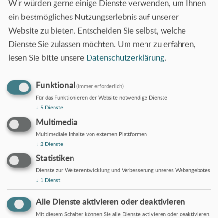
Wir würden gerne einige Dienste verwenden, um Ihnen
Kontakt
ein bestmögliches Nutzungserlebnis auf unserer
Website zu bieten. Entscheiden Sie selbst, welche
Dienste Sie zulassen möchten.
Um mehr zu erfahren,
Geschäftsstelle
lesen Sie bitte unsere
Datenschutzerklärung
.
Kasseler Straße 1a
60486 Frankfurt am Main
Funktional
(immer erforderlich)
Telefon:
069 970636-0
Für das Funktionieren der Website notwendige Dienste
Telefax:
069 970636-36
↓
5
Dienste
info(at)asb-bildung.de
Multimedia
Fachbereiche
Multimediale Inhalte von externen Plattformen
↓
2
Dienste
Berufsvorbereitung und Ausbildung
Statistiken
Telefon:
069 97063610
Dienste zur Weiterentwicklung und Verbesserung unseres Webangebotes
info(at)asb-bildung.de
↓
1
Dienst
Erziehungshilfen und Lernförderung
Alle Dienste aktivieren oder deaktivieren
Telefon:
069 71912360
info.eul(at)asb-bildung.de
Mit diesem Schalter können Sie alle Dienste aktivieren oder deaktivieren.